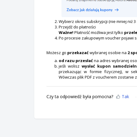
Wybierz okres subskrypcji (nie mniej niż 3 m
Przejdź do płatności
Ważne!
Płatność możliwa jest tylko
przel
Po procesie zakupowym voucher pojawi si
Możesz go
przekazać
wybranej osobie na
2 sp
od razu przesłać
na adres wybranej os
jeśli wolisz
wysłać kupon samodzieln
przekazując w formie fizycznej), w se
Wówczas plik PDF z voucherem zostanie 
Czy ta odpowiedź była pomocna?
Tak