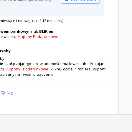
iesiące i nie więcej niż 12 miesięcy)
ewem bankowym
lub
BLIKiem
ę w sekcji
Kupony Podarunkowe
osoby
:
oby
ie
(załączając go do wiadomości mailowej lub drukując i
kcji
Kupony Podarunkowe
kliknij opcję “Pobierz kupon”.
zapisany na Twoim urządzeniu.
Nie