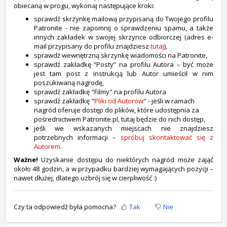
obiecaną w progu, wykonaj następujące kroki:
sprawdź skrzynkę mailową przypisaną do Twojego profilu
Patronite - nie zapomnij o sprawdzeniu spamu, a także
innych zakładek w swojej skrzynce odbiorczej (adres e-
mail przypisany do profilu znajdziesz
tutaj
),
sprawdź wewnętrzną skrzynkę wiadomości na Patronite,
sprawdź zakładkę “Posty” na profilu Autora – być może
jest tam post z instrukcją lub Autor umieścił w nim
poszukiwaną nagrodę,
sprawdź zakładkę "Filmy" na profilu Autora
sprawdź zakładkę "
Pliki od Autorów
" - jeśli w ramach
nagród oferuje dostęp do plików, które udostępnia za
pośrednictwem Patronite.pl, tutaj będzie do nich dostęp,
jeśli we wskazanych miejscach nie znajdziesz
potrzebnych informacji –
spróbuj skontaktować się z
Autorem
.
Ważne!
Uzyskanie dostępu do niektórych nagród może zająć
około 48 godzin, a w przypadku bardziej wymagających pozycji –
nawet dłużej, dlatego uzbrój się w cierpliwość :)
Czy ta odpowiedź była pomocna?
Tak
Nie