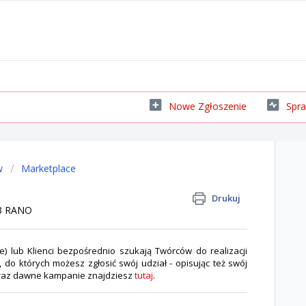
Nowe Zgłoszenie
Spra
w
Marketplace
Drukuj
33 RANO
e) lub Klienci bezpośrednio szukają Twórców do realizacji
 do których możesz zgłosić swój udział - opisując też swój
 oraz dawne kampanie znajdziesz
tutaj
.