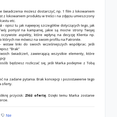
ie świadczenia możesz dostarczyć, np. 1 film z lokowaniem
t z lokowaniem produktu w treści i na zdjęciu umieszczony
castu etc.
ki
- opisz tu jak najwięcej szczegółów dotyczących tego, jak
st Twój pomysł na kampanię, jakie są mocne strony Twojej
oczywiste aspekty, które wpłyną na decyzję Klienta np.
o których nie mówisz na swoim profilu na Patronite.
 wstaw linki do swoich wcześniejszych współprac. Jeśli
wpisz: “Brak”
woich świadczeń, zawierającą wszystkie elementy, które
pcji
osób będziesz rozliczać się, jeśli Marka podejmie z Tobą
ć na zadane pytania. Brak koncepcji i pozostawienie tego
 oferty.
iknij przycisk:
Złóż ofertę
. Dzięki temu Marka zostanie
rcie.
Nie