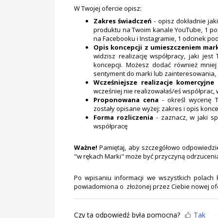
W Twojej ofercie opisz:
Zakres świadczeń
- opisz dokładnie jak
produktu na Twoim kanale YouTube, 1 pos
na Facebooku i Instagramie, 1 odcinek pod
Opis koncepcji z umieszczeniem mar
widzisz realizację współpracy, jaki je
koncepcji. Możesz dodać również mniej 
sentyment do marki lub zainteresowania, 
Wcześniejsze realizacje komercyjne
-
wcześniej nie realizowałaś/eś współprac, 
Proponowana cena
- określ wycenę T
zostały opisane wyżej: zakres i opis konce
Forma rozliczenia
- zaznacz, w jaki sp
współpracę
Ważne!
Pamiętaj, aby szczegółowo odpowiedzie
"w rękach Marki" może być przyczyną odrzucenia
Po wpisaniu informacji we wszystkich polach kl
powiadomiona o złożonej przez Ciebie nowej ofe
Czy ta odpowiedź była pomocna?
Tak