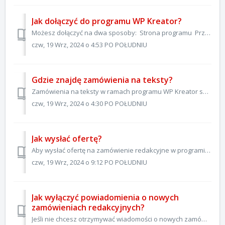
Jak dołączyć do programu WP Kreator?
Możesz dołączyć na dwa sposoby: Strona programu Przejdź na dedykowaną stronę WP Kreator - znajdziesz na niej szczegóły całego programu Kliknij Dołącz ...
czw, 19 Wrz, 2024 o 4:53 PO POŁUDNIU
Gdzie znajdę zamówienia na teksty?
Zamówienia na teksty w ramach programu WP Kreator są dostępne dla aktywnych Autorów na Patronite. Po zalogowaniu się na swoje konto Autora: Wejdź do Pane...
czw, 19 Wrz, 2024 o 4:30 PO POŁUDNIU
Jak wysłać ofertę?
Aby wysłać ofertę na zamówienie redakcyjne w programie WP Kreator, postępuj zgodnie z poniższymi krokami: Zaloguj się na swoje konto Patronite. Przej...
czw, 19 Wrz, 2024 o 9:12 PO POŁUDNIU
Jak wyłączyć powiadomienia o nowych
zamówieniach redakcyjnych?
Jeśli nie chcesz otrzymywać wiadomości o nowych zamówieniach redakcyjnych możesz je wyłączyć w następujący sposób: Zaloguj się na swoje konto na Patronite...