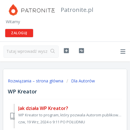
Patronite.pl
Witamy
ZALOGUJ
Rozwiązania – strona główna
Dla Autorów
WP Kreator
Jak działa WP Kreator?
WP Kreator to program, który pozwala Autorom publikować treści w serwisach Wirtualnej Polski. Jak to działa? To proste! W sekcji Zarabiaj - Oferty redakcyjn...
czw, 19 Wrz, 2024 o 9:11 PO POŁUDNIU