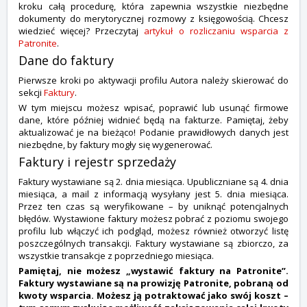
kroku całą procedurę, która zapewnia wszystkie niezbędne
dokumenty do merytorycznej rozmowy z księgowością. Chcesz
wiedzieć więcej? Przeczytaj
artykuł o rozliczaniu wsparcia z
Patronite
.
Dane do faktury
Pierwsze kroki po aktywacji profilu Autora należy skierować do
sekcji
Faktury
.
W tym miejscu możesz wpisać, poprawić lub usunąć firmowe
dane, które później widnieć będą na fakturze. Pamiętaj, żeby
aktualizować je na bieżąco! Podanie prawidłowych danych jest
niezbędne, by faktury mogły się wygenerować.
Faktury i rejestr sprzedaży
Faktury wystawiane są 2. dnia miesiąca. Upubliczniane są 4. dnia
miesiąca, a mail z informacją wysyłany jest 5. dnia miesiąca.
Przez ten czas są weryfikowane – by uniknąć potencjalnych
błędów. Wystawione faktury możesz pobrać z poziomu swojego
profilu lub włączyć ich podgląd, możesz również otworzyć listę
poszczególnych transakcji. Faktury wystawiane są zbiorczo, za
wszystkie transakcje z poprzedniego miesiąca.
Pamiętaj, nie możesz „wystawić faktury na Patronite”.
Faktury wystawiane są na prowizję Patronite, pobraną od
kwoty wsparcia. Możesz ją potraktować jako swój koszt –