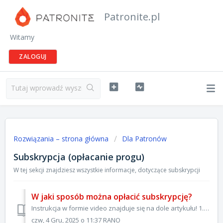
Patronite.pl
Witamy
ZALOGUJ
Rozwiązania – strona główna
Dla Patronów
Subskrypcja (opłacanie progu)
W tej sekcji znajdziesz wszystkie informacje, dotyczące subskrypcji
W jaki sposób można opłacić subskrypcję?
Instrukcja w formie video znajduje się na dole artykułu! 1. Na początek przechodzimy do wyboru Autora, którego chcemy wspierać. Można to zrobić na kilka sp...
czw, 4 Gru, 2025 o 11:37 RANO