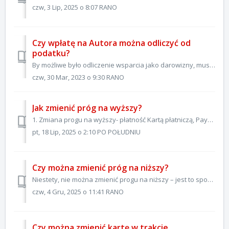
czw, 3 Lip, 2025 o 8:07 RANO
Czy wpłatę na Autora można odliczyć od
podatku?
By możliwe było odliczenie wsparcia jako darowizny, musisz upewnić się, czy wspierany przez Ciebie Autor spełnia poniższe założenia. Zgodnie z art. 26 ust...
czw, 30 Mar, 2023 o 9:30 RANO
Jak zmienić próg na wyższy?
1. Zmiana progu na wyższy- płatność Kartą płatniczą, Paypal 1. Na początek trzeba przejść do sekcji „Aktywne subskrypcje” w Strefie Patrona: Mój profil. 2...
pt, 18 Lip, 2025 o 2:10 PO POŁUDNIU
Czy można zmienić próg na niższy?
Niestety, nie można zmienić progu na niższy – jest to spowodowane problemami przy rozliczaniu takich operacji. By zostać Patronem na niższym progu, należy p...
czw, 4 Gru, 2025 o 11:41 RANO
Czy można zmienić kartę w trakcie