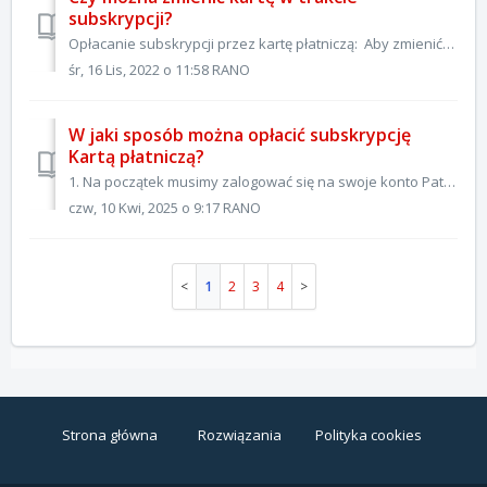
subskrypcji?
Opłacanie subskrypcji przez kartę płatniczą: Aby zmienić/ zaktualizować kartę w systemie wystarczy: 1. Kliknąć "Deaktywuj" w tym linku: https:...
śr, 16 Lis, 2022 o 11:58 RANO
W jaki sposób można opłacić subskrypcję
Kartą płatniczą?
1. Na początek musimy zalogować się na swoje konto Patronite. Jeśli jeszcze nie masz swojego konta na Patronite, załóż je tutaj! 2. Teraz przechodzimy do w...
czw, 10 Kwi, 2025 o 9:17 RANO
1
2
3
4
Strona główna
Rozwiązania
Polityka cookies