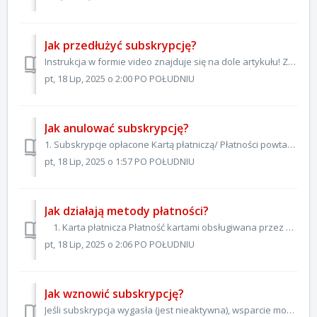
Jak przedłużyć subskrypcję?
Instrukcja w formie video znajduje się na dole artykułu! Zaloguj się na swoje konto Patronite i przejdź do sekcji Aktywne subskrypcje na stronie Moje subs...
pt, 18 Lip, 2025 o 2:00 PO POŁUDNIU
Jak anulować subskrypcję?
1. Subskrypcje opłacone Kartą płatniczą/ Płatności powtarzalne BLIK/ PayPal Ten rodzaj subskrypcji można anulować samodzielnie. Wystarczy wejść w sekcję „A...
pt, 18 Lip, 2025 o 1:57 PO POŁUDNIU
Jak działają metody płatności?
1. Karta płatnicza Płatność kartami obsługiwana przez bank ING; można w niej płacić każdym rodzajem kart (również w walucie innej niż złotówka) - do je...
pt, 18 Lip, 2025 o 2:06 PO POŁUDNIU
Jak wznowić subskrypcję?
Jeśli subskrypcja wygasła (jest nieaktywna), wsparcie można wznowić na 2 sposoby: W pierwszej kolejności należy: a) zalogować się do swojego profilu Patr...