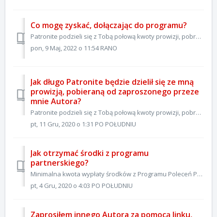
Co mogę zyskać, dołączając do programu?
Patronite podzieli się z Tobą połową kwoty prowizji, pobranej od każdego Patrona, wspierającego zaproszonego przez Ciebie Twórcę przez okres 6 miesięcy od s...
pon, 9 Maj, 2022 o 11:54 RANO
Jak długo Patronite będzie dzielił się ze mną
prowizją, pobieraną od zaproszonego przeze
mnie Autora?
Patronite podzieli się z Tobą połową kwoty prowizji, pobranej od każdego Patrona, wspierającego zaproszonego przez Ciebie Twórcę przez okres 6 miesięcy od s...
pt, 11 Gru, 2020 o 1:31 PO POŁUDNIU
Jak otrzymać środki z programu
partnerskiego?
Minimalna kwota wypłaty środków z Programu Poleceń Patronite to 1 zł. Wypłaty realizowane są 15 dnia każdego miesiąca. Uwaga! Pamiętaj, że na razie do prog...
pt, 4 Gru, 2020 o 4:03 PO POŁUDNIU
Zaprosiłem innego Autora za pomocą linku,